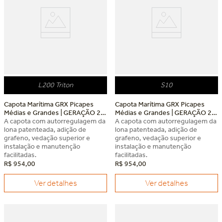
L200 Triton
S10
Capota Marítima GRX Picapes
Capota Marítima GRX Picapes
Médias e Grandes | GERAÇÃO 2
Médias e Grandes | GERAÇÃO 2
Mitsubishi L200 Triton
A capota com autorregulagem da
Chevrolet S10
A capota com autorregulagem da
lona patenteada, adição de
lona patenteada, adição de
grafeno, vedação superior e
grafeno, vedação superior e
instalação e manutenção
instalação e manutenção
facilitadas.
facilitadas.
R$
954
,
00
R$
954
,
00
Ver detalhes
Ver detalhes
Dia dos Pais Keko
Dia dos Pais Keko