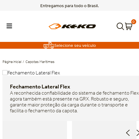
Entregamos para todo o Brasil.
0
Selecione seu veículo
Capotas Marítimas
TERMOS MAIS BUSCADOS
Fechamento Lateral Flex
1
º
f150
A reconhecida confiabilidade do sistema de fechamento Flex
2
º
toro
agora também está presente na GRX. Robusto e seguro,
garante maior proteção da carga durante o transporte e
3
º
rampage
facilita o fechamento da capota.
Dia dos Pais Keko
Dia dos Pais Keko