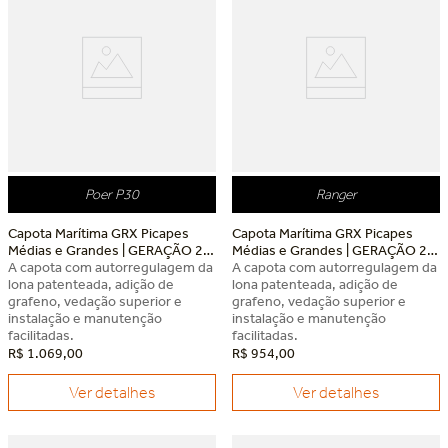
Poer P30
Ranger
Capota Marítima GRX Picapes
Capota Marítima GRX Picapes
Médias e Grandes | GERAÇÃO 2
Médias e Grandes | GERAÇÃO 2
GWM Poer P30
A capota com autorregulagem da
Ford Ranger
A capota com autorregulagem da
lona patenteada, adição de
lona patenteada, adição de
grafeno, vedação superior e
grafeno, vedação superior e
instalação e manutenção
instalação e manutenção
facilitadas.
facilitadas.
R$
1
.
069
,
00
R$
954
,
00
Ver detalhes
Ver detalhes
Dia dos Pais Keko
Dia dos Pais Keko