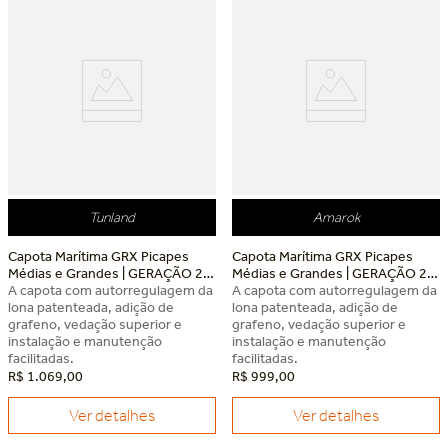
Tunland
Amarok
Capota Marítima GRX Picapes
Capota Marítima GRX Picapes
Médias e Grandes | GERAÇÃO 2
Médias e Grandes | GERAÇÃO 2
Foton Tunland
A capota com autorregulagem da
Volkswagen Amarok
A capota com autorregulagem da
lona patenteada, adição de
lona patenteada, adição de
grafeno, vedação superior e
grafeno, vedação superior e
instalação e manutenção
instalação e manutenção
facilitadas.
facilitadas.
R$
1
.
069
,
00
R$
999
,
00
Ver detalhes
Ver detalhes