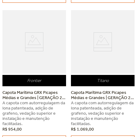
Dia dos Pais Keko
Dia dos Pais Keko
Frontier
Titano
Capota Marítima GRX Picapes
Capota Marítima GRX Picapes
Médias e Grandes | GERAÇÃO 2
Médias e Grandes | GERAÇÃO 2
Nissan Frontier
A capota com autorregulagem da
Fiat Titano
A capota com autorregulagem da
lona patenteada, adição de
lona patenteada, adição de
grafeno, vedação superior e
grafeno, vedação superior e
instalação e manutenção
instalação e manutenção
facilitadas.
facilitadas.
R$
954
,
00
R$
1
.
069
,
00