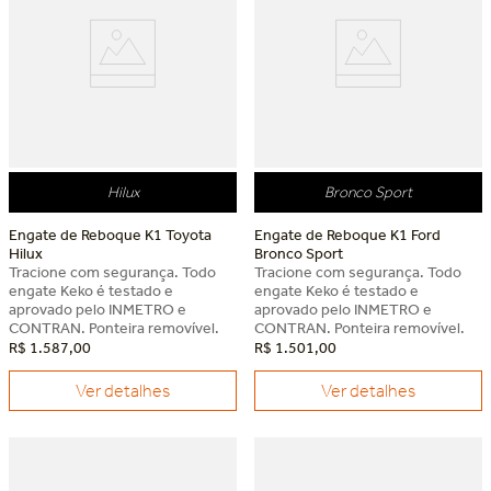
Hilux
Bronco Sport
Engate de Reboque K1 Toyota
Engate de Reboque K1 Ford
Hilux
Bronco Sport
Tracione com segurança. Todo
Tracione com segurança. Todo
engate Keko é testado e
engate Keko é testado e
aprovado pelo INMETRO e
aprovado pelo INMETRO e
CONTRAN. Ponteira removível.
CONTRAN. Ponteira removível.
R$
1
.
587
,
00
R$
1
.
501
,
00
Ver detalhes
Ver detalhes
Dia dos Pais Keko
Dia dos Pais Keko