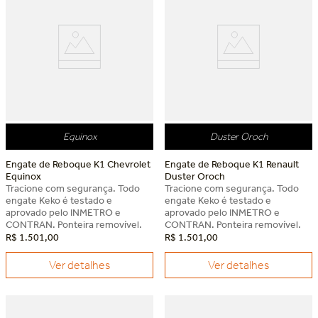
Equinox
Duster Oroch
Engate de Reboque K1 Chevrolet
Engate de Reboque K1 Renault
Equinox
Duster Oroch
Tracione com segurança. Todo
Tracione com segurança. Todo
engate Keko é testado e
engate Keko é testado e
aprovado pelo INMETRO e
aprovado pelo INMETRO e
CONTRAN. Ponteira removível.
CONTRAN. Ponteira removível.
R$
1
.
501
,
00
R$
1
.
501
,
00
Ver detalhes
Ver detalhes
Dia dos Pais Keko
Dia dos Pais Keko