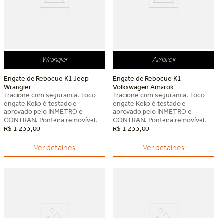
Wrangler
Amarok
Engate de Reboque K1 Jeep
Engate de Reboque K1
Wrangler
Volkswagen Amarok
Tracione com segurança. Todo
Tracione com segurança. Todo
engate Keko é testado e
engate Keko é testado e
aprovado pelo INMETRO e
aprovado pelo INMETRO e
CONTRAN. Ponteira removível.
CONTRAN. Ponteira removível.
R$
1
.
233
,
00
R$
1
.
233
,
00
Ver detalhes
Ver detalhes
Dia dos Pais Keko
Dia dos Pais Keko