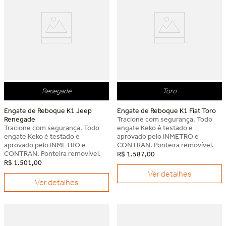
Renegade
Toro
Engate de Reboque K1 Jeep
Engate de Reboque K1 Fiat Toro
Renegade
Tracione com segurança. Todo
Tracione com segurança. Todo
engate Keko é testado e
engate Keko é testado e
aprovado pelo INMETRO e
aprovado pelo INMETRO e
CONTRAN. Ponteira removível.
CONTRAN. Ponteira removível.
R$
1
.
587
,
00
R$
1
.
501
,
00
Ver detalhes
Ver detalhes
Dia dos Pais Keko
Dia dos Pais Keko