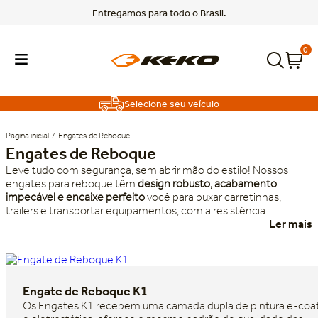
Entregamos para todo o Brasil.
0
Selecione seu veículo
Engates de Reboque
Engates de Reboque
Leve tudo com segurança, sem abrir mão do estilo! Nossos
TERMOS MAIS BUSCADOS
engates para reboque têm
design robusto, acabamento
impecável e encaixe perfeito
você para puxar carretinhas,
1
º
f150
trailers e transportar equipamentos, com a resistência ...
Ler mais
2
º
titano
3
º
toro
Engate de Reboque K1
Os Engates K1 recebem uma camada dupla de pintura e-coa