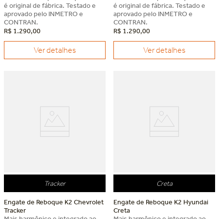
é original de fábrica. Testado e
é original de fábrica. Testado e
aprovado pelo INMETRO e
aprovado pelo INMETRO e
CONTRAN.
CONTRAN.
R$
1
.
290
,
00
R$
1
.
290
,
00
Ver detalhes
Ver detalhes
Dia dos Pais Keko
Dia dos Pais Keko
Tracker
Creta
Engate de Reboque K2 Chevrolet
Engate de Reboque K2 Hyundai
Tracker
Creta
Mais harmônico e integrado ao
Mais harmônico e integrado ao