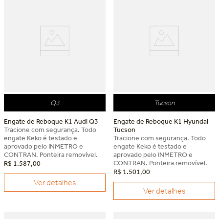
Q3
Tucson
Engate de Reboque K1 Audi Q3
Engate de Reboque K1 Hyundai
Tracione com segurança. Todo
Tucson
engate Keko é testado e
Tracione com segurança. Todo
aprovado pelo INMETRO e
engate Keko é testado e
CONTRAN. Ponteira removível.
aprovado pelo INMETRO e
CONTRAN. Ponteira removível.
R$
1
.
587
,
00
R$
1
.
501
,
00
Ver detalhes
Ver detalhes
Dia dos Pais Keko
Dia dos Pais Keko