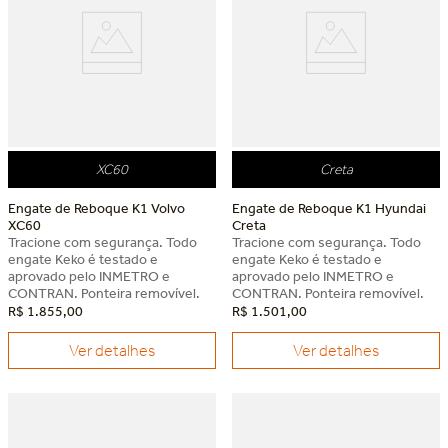
XC60
Creta
Engate de Reboque K1 Volvo
Engate de Reboque K1 Hyundai
XC60
Creta
Tracione com segurança. Todo
Tracione com segurança. Todo
engate Keko é testado e
engate Keko é testado e
aprovado pelo INMETRO e
aprovado pelo INMETRO e
CONTRAN. Ponteira removível.
CONTRAN. Ponteira removível.
R$
1
.
855
,
00
R$
1
.
501
,
00
Ver detalhes
Ver detalhes
Dia dos Pais Keko
Dia dos Pais Keko