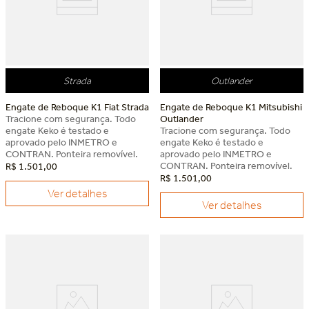
Strada
Outlander
Engate de Reboque K1 Fiat Strada
Engate de Reboque K1 Mitsubishi
Tracione com segurança. Todo
Outlander
engate Keko é testado e
Tracione com segurança. Todo
aprovado pelo INMETRO e
engate Keko é testado e
CONTRAN. Ponteira removível.
aprovado pelo INMETRO e
CONTRAN. Ponteira removível.
R$
1
.
501
,
00
R$
1
.
501
,
00
Ver detalhes
Ver detalhes
Dia dos Pais Keko
Dia dos Pais Keko