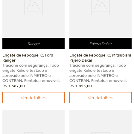
Ranger
Pajero Dakar
Engate de Reboque K1 Ford
Engate de Reboque K1 Mitsubishi
Ranger
Pajero Dakar
Tracione com segurança. Todo
Tracione com segurança. Todo
engate Keko é testado e
engate Keko é testado e
aprovado pelo INMETRO e
aprovado pelo INMETRO e
CONTRAN. Ponteira removível.
CONTRAN. Ponteira removível.
R$
1
.
587
,
00
R$
1
.
855
,
00
Ver detalhes
Ver detalhes
Dia dos Pais Keko
Dia dos Pais Keko