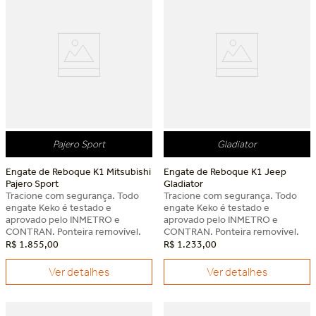
Pajero Sport
Gladiator
Engate de Reboque K1 Mitsubishi
Engate de Reboque K1 Jeep
Pajero Sport
Gladiator
Tracione com segurança. Todo
Tracione com segurança. Todo
engate Keko é testado e
engate Keko é testado e
aprovado pelo INMETRO e
aprovado pelo INMETRO e
CONTRAN. Ponteira removível.
CONTRAN. Ponteira removível.
R$
1
.
855
,
00
R$
1
.
233
,
00
Ver detalhes
Ver detalhes
Dia dos Pais Keko
Dia dos Pais Keko