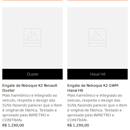
Dia dos Pais Keko
Dia dos Pais Keko
Duster
Haval H6
Engate de Reboque K2 Renault
Engate de Reboque K2 GWM
Duster
Haval H6
Mais harmônico e integrado ao
Mais harmônico e integrado ao
veículo, respeita o design das
veículo, respeita o design das
SUVs fazendo parecer que o item
SUVs fazendo parecer que o item
é original de fábrica. Testado e
é original de fábrica. Testado e
aprovado pelo INMETRO e
aprovado pelo INMETRO e
CONTRAN.
CONTRAN.
R$
1
.
290
,
00
R$
1
.
290
,
00