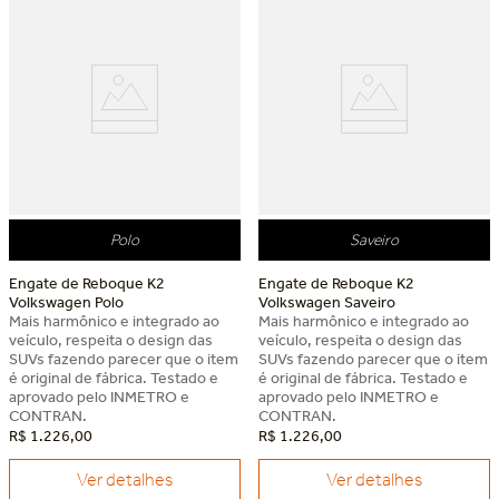
Polo
Saveiro
Engate de Reboque K2
Engate de Reboque K2
Volkswagen Polo
Volkswagen Saveiro
Mais harmônico e integrado ao
Mais harmônico e integrado ao
veículo, respeita o design das
veículo, respeita o design das
SUVs fazendo parecer que o item
SUVs fazendo parecer que o item
é original de fábrica. Testado e
é original de fábrica. Testado e
aprovado pelo INMETRO e
aprovado pelo INMETRO e
CONTRAN.
CONTRAN.
R$
1
.
226
,
00
R$
1
.
226
,
00
Ver detalhes
Ver detalhes