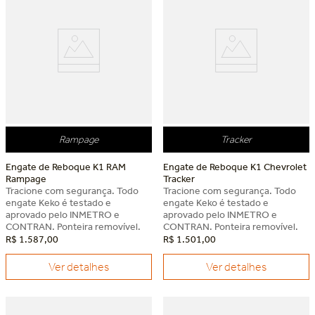
Rampage
Tracker
Engate de Reboque K1 RAM
Engate de Reboque K1 Chevrolet
Rampage
Tracker
Tracione com segurança. Todo
Tracione com segurança. Todo
engate Keko é testado e
engate Keko é testado e
aprovado pelo INMETRO e
aprovado pelo INMETRO e
CONTRAN. Ponteira removível.
CONTRAN. Ponteira removível.
R$
1
.
587
,
00
R$
1
.
501
,
00
Ver detalhes
Ver detalhes
Dia dos Pais Keko
Dia dos Pais Keko