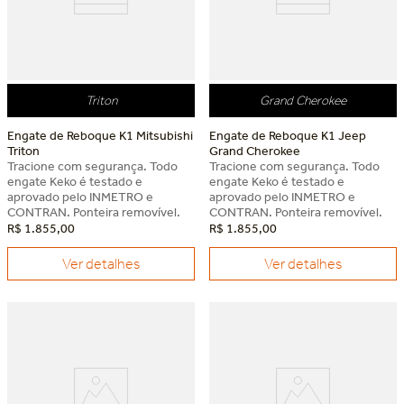
Triton
Grand Cherokee
Engate de Reboque K1 Mitsubishi
Engate de Reboque K1 Jeep
Triton
Grand Cherokee
Tracione com segurança. Todo
Tracione com segurança. Todo
engate Keko é testado e
engate Keko é testado e
aprovado pelo INMETRO e
aprovado pelo INMETRO e
CONTRAN. Ponteira removível.
CONTRAN. Ponteira removível.
R$
1
.
855
,
00
R$
1
.
855
,
00
Ver detalhes
Ver detalhes
Dia dos Pais Keko
Dia dos Pais Keko