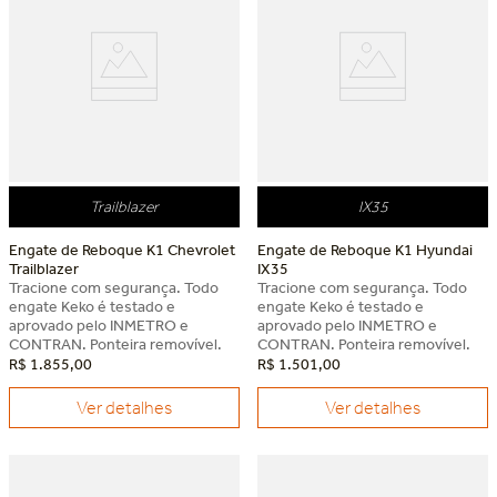
Trailblazer
IX35
Engate de Reboque K1 Chevrolet
Engate de Reboque K1 Hyundai
Trailblazer
IX35
Tracione com segurança. Todo
Tracione com segurança. Todo
engate Keko é testado e
engate Keko é testado e
aprovado pelo INMETRO e
aprovado pelo INMETRO e
CONTRAN. Ponteira removível.
CONTRAN. Ponteira removível.
R$
1
.
855
,
00
R$
1
.
501
,
00
Ver detalhes
Ver detalhes
Dia dos Pais Keko
Dia dos Pais Keko