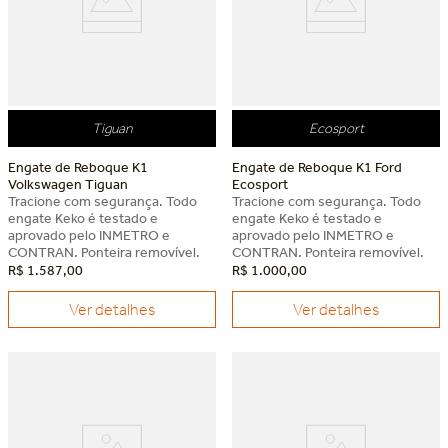
Tiguan
Ecosport
Engate de Reboque K1
Engate de Reboque K1 Ford
Volkswagen Tiguan
Ecosport
Tracione com segurança. Todo
Tracione com segurança. Todo
engate Keko é testado e
engate Keko é testado e
aprovado pelo INMETRO e
aprovado pelo INMETRO e
CONTRAN. Ponteira removível.
CONTRAN. Ponteira removível.
R$
1
.
587
,
00
R$
1
.
000
,
00
Ver detalhes
Ver detalhes
Dia dos Pais Keko
Dia dos Pais Keko