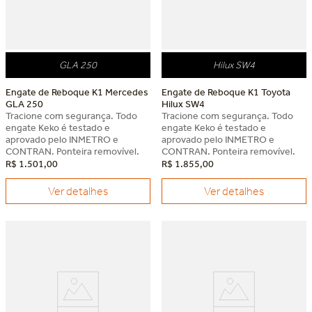
GLA 250
Hilux SW4
Engate de Reboque K1 Mercedes
Engate de Reboque K1 Toyota
GLA 250
Hilux SW4
Tracione com segurança. Todo
Tracione com segurança. Todo
engate Keko é testado e
engate Keko é testado e
aprovado pelo INMETRO e
aprovado pelo INMETRO e
CONTRAN. Ponteira removível.
CONTRAN. Ponteira removível.
R$
1
.
501
,
00
R$
1
.
855
,
00
Ver detalhes
Ver detalhes
Dia dos Pais Keko
Dia dos Pais Keko