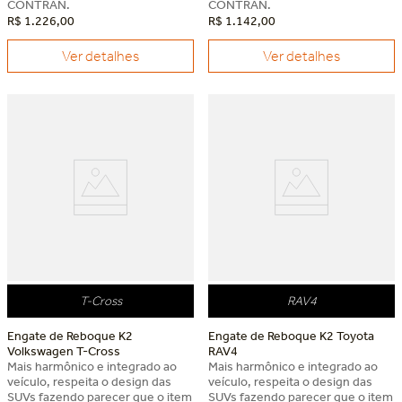
CONTRAN.
CONTRAN.
R$
1
.
226
,
00
R$
1
.
142
,
00
Ver detalhes
Ver detalhes
Dia dos Pais Keko
Dia dos Pais Keko
T-Cross
RAV4
Engate de Reboque K2
Engate de Reboque K2 Toyota
Volkswagen T-Cross
RAV4
Mais harmônico e integrado ao
Mais harmônico e integrado ao
veículo, respeita o design das
veículo, respeita o design das
SUVs fazendo parecer que o item
SUVs fazendo parecer que o item