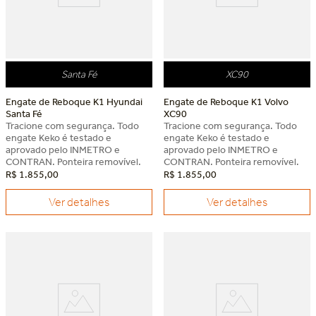
Santa Fé
XC90
Engate de Reboque K1 Hyundai
Engate de Reboque K1 Volvo
Santa Fé
XC90
Tracione com segurança. Todo
Tracione com segurança. Todo
engate Keko é testado e
engate Keko é testado e
aprovado pelo INMETRO e
aprovado pelo INMETRO e
CONTRAN. Ponteira removível.
CONTRAN. Ponteira removível.
R$
1
.
855
,
00
R$
1
.
855
,
00
Ver detalhes
Ver detalhes
Dia dos Pais Keko
Dia dos Pais Keko