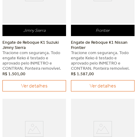
Jimny Sierra
Frontier
Engate de Reboque K1 Suzuki
Engate de Reboque K1 Nissan
Jimny Sierra
Frontier
Tracione com segurança. Todo
Tracione com segurança. Todo
engate Keko é testado e
engate Keko é testado e
aprovado pelo INMETRO e
aprovado pelo INMETRO e
CONTRAN. Ponteira removível.
CONTRAN. Ponteira removível.
R$
1
.
501
,
00
R$
1
.
587
,
00
Ver detalhes
Ver detalhes
Dia dos Pais Keko
Dia dos Pais Keko