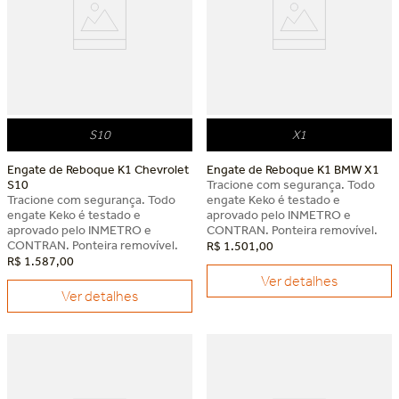
S10
X1
Engate de Reboque K1 Chevrolet
Engate de Reboque K1 BMW X1
S10
Tracione com segurança. Todo
Tracione com segurança. Todo
engate Keko é testado e
engate Keko é testado e
aprovado pelo INMETRO e
aprovado pelo INMETRO e
CONTRAN. Ponteira removível.
CONTRAN. Ponteira removível.
R$
1
.
501
,
00
R$
1
.
587
,
00
Ver detalhes
Ver detalhes
Dia dos Pais Keko
Dia dos Pais Keko