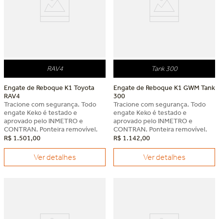
RAV4
Tank 300
Engate de Reboque K1 Toyota
Engate de Reboque K1 GWM Tank
RAV4
300
Tracione com segurança. Todo
Tracione com segurança. Todo
engate Keko é testado e
engate Keko é testado e
aprovado pelo INMETRO e
aprovado pelo INMETRO e
CONTRAN. Ponteira removível.
CONTRAN. Ponteira removível.
R$
1
.
501
,
00
R$
1
.
142
,
00
Ver detalhes
Ver detalhes
Dia dos Pais Keko
Dia dos Pais Keko