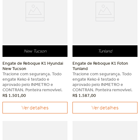
New Tucson
Tunland
Engate de Reboque K1 Hyundai
Engate de Reboque K1 Foton
New Tucson
Tunland
Tracione com segurança. Todo
Tracione com segurança. Todo
engate Keko é testado e
engate Keko é testado e
aprovado pelo INMETRO e
aprovado pelo INMETRO e
CONTRAN. Ponteira removível.
CONTRAN. Ponteira removível.
R$
1
.
501
,
00
R$
1
.
587
,
00
Ver detalhes
Ver detalhes
Dia dos Pais Keko
Dia dos Pais Keko