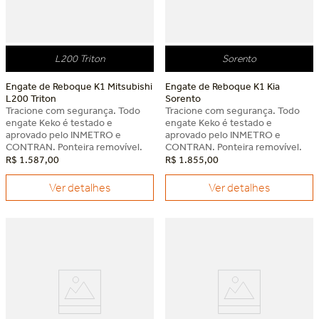
L200 Triton
Sorento
Engate de Reboque K1 Mitsubishi
Engate de Reboque K1 Kia
L200 Triton
Sorento
Tracione com segurança. Todo
Tracione com segurança. Todo
engate Keko é testado e
engate Keko é testado e
aprovado pelo INMETRO e
aprovado pelo INMETRO e
CONTRAN. Ponteira removível.
CONTRAN. Ponteira removível.
R$
1
.
587
,
00
R$
1
.
855
,
00
Ver detalhes
Ver detalhes
Dia dos Pais Keko
Dia dos Pais Keko