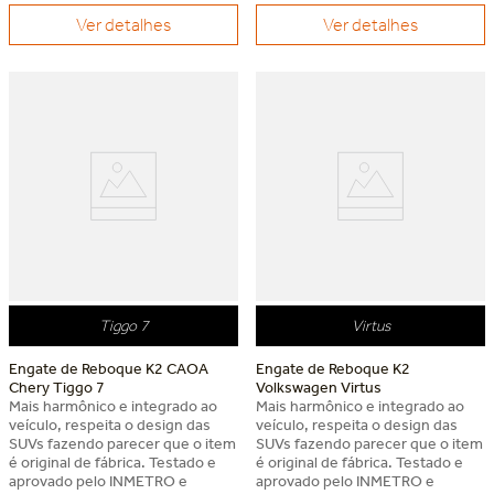
Ver detalhes
Ver detalhes
Dia dos Pais Keko
Dia dos Pais Keko
Tiggo 7
Virtus
Engate de Reboque K2 CAOA
Engate de Reboque K2
Chery Tiggo 7
Volkswagen Virtus
Mais harmônico e integrado ao
Mais harmônico e integrado ao
veículo, respeita o design das
veículo, respeita o design das
SUVs fazendo parecer que o item
SUVs fazendo parecer que o item
é original de fábrica. Testado e
é original de fábrica. Testado e
aprovado pelo INMETRO e
aprovado pelo INMETRO e