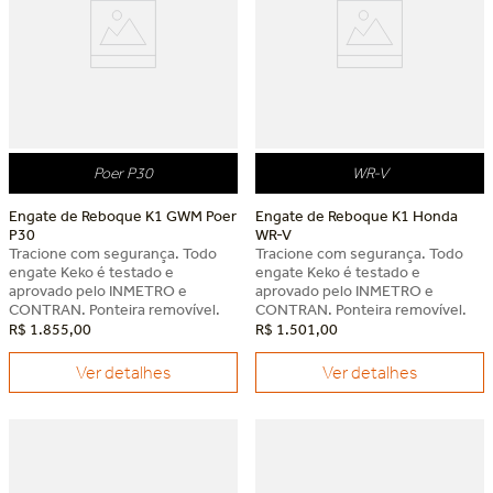
Poer P30
WR-V
Engate de Reboque K1 GWM Poer
Engate de Reboque K1 Honda
P30
WR-V
Tracione com segurança. Todo
Tracione com segurança. Todo
engate Keko é testado e
engate Keko é testado e
aprovado pelo INMETRO e
aprovado pelo INMETRO e
CONTRAN. Ponteira removível.
CONTRAN. Ponteira removível.
R$
1
.
855
,
00
R$
1
.
501
,
00
Ver detalhes
Ver detalhes
Dia dos Pais Keko
Dia dos Pais Keko