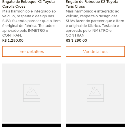
Engate de Reboque K2 Toyota
Engate de Reboque K2 Toyota
Corolla Cross
Yaris Cross
Mais harmônico e integrado ao
Mais harmônico e integrado ao
veículo, respeita o design das
veículo, respeita o design das
SUVs fazendo parecer que o item
SUVs fazendo parecer que o item
é original de fábrica. Testado e
é original de fábrica. Testado e
aprovado pelo INMETRO e
aprovado pelo INMETRO e
CONTRAN.
CONTRAN.
R$
1
.
290
,
00
R$
1
.
290
,
00
Ver detalhes
Ver detalhes
Dia dos Pais Keko
Dia dos Pais Keko