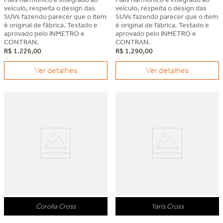
veículo, respeita o design das
veículo, respeita o design das
SUVs fazendo parecer que o item
SUVs fazendo parecer que o item
é original de fábrica. Testado e
é original de fábrica. Testado e
aprovado pelo INMETRO e
aprovado pelo INMETRO e
CONTRAN.
CONTRAN.
R$
1
.
226
,
00
R$
1
.
290
,
00
Ver detalhes
Ver detalhes
Dia dos Pais Keko
Dia dos Pais Keko
Corolla Cross
Yaris Cross