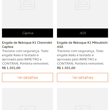
Captiva
ASX
Engate de Reboque K1 Chevrolet
Engate de Reboque K1 Mitsubishi
Captiva
ASX
Tracione com segurança. Todo
Tracione com segurança. Todo
engate Keko é testado e
engate Keko é testado e
aprovado pelo INMETRO e
aprovado pelo INMETRO e
CONTRAN. Ponteira removível.
CONTRAN. Ponteira removível.
R$
1
.
501
,
00
R$
1
.
501
,
00
Ver detalhes
Ver detalhes
Dia dos Pais Keko
Dia dos Pais Keko