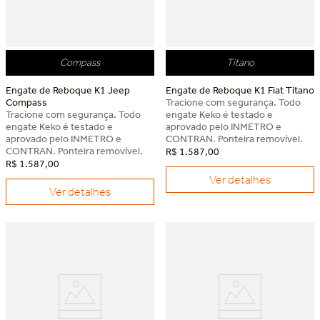
Compass
Titano
Engate de Reboque K1 Jeep
Engate de Reboque K1 Fiat Titano
Compass
Tracione com segurança. Todo
Tracione com segurança. Todo
engate Keko é testado e
engate Keko é testado e
aprovado pelo INMETRO e
aprovado pelo INMETRO e
CONTRAN. Ponteira removível.
CONTRAN. Ponteira removível.
R$
1
.
587
,
00
R$
1
.
587
,
00
Ver detalhes
Ver detalhes
Dia dos Pais Keko
Dia dos Pais Keko