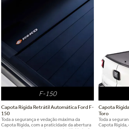
F-150
Capota Rígida Retrátil Automática Ford F-
Capota Rígida
150
Toro
Toda a segurança e vedação máxima da
Toda a segura
Capota Rígida, com a praticidade da abertura
Capota Rígida,