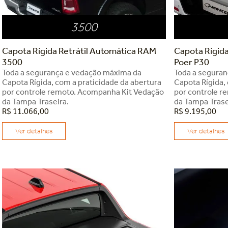
3500
Capota Rígida Retrátil Automática RAM
Capota Rígid
3500
Poer P30
Toda a segurança e vedação máxima da
Toda a segura
Capota Rígida, com a praticidade da abertura
Capota Rígida,
por controle remoto. Acompanha Kit Vedação
por controle r
da Tampa Traseira.
da Tampa Trase
R$
11
.
066
,
00
R$
9
.
195
,
00
Ver detalhes
Ver detalhes