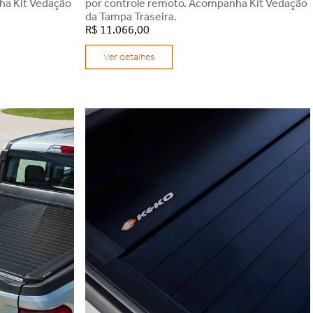
ha Kit Vedação
por controle remoto. Acompanha Kit Vedação
da Tampa Traseira.
R$
11
.
066
,
00
Ver detalhes