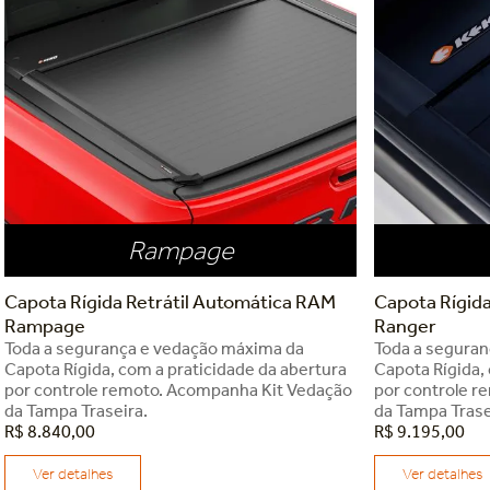
Rampage
Capota Rígida Retrátil Automática RAM
Capota Rígida
Rampage
Ranger
Toda a segurança e vedação máxima da
Toda a segura
Capota Rígida, com a praticidade da abertura
Capota Rígida,
por controle remoto. Acompanha Kit Vedação
por controle r
da Tampa Traseira.
da Tampa Trase
R$
8
.
840
,
00
R$
9
.
195
,
00
Ver detalhes
Ver detalhes