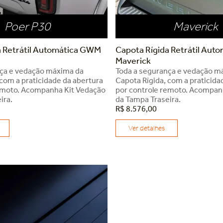
Poer P30
Maverick
a Retrátil Automática GWM
Capota Rígida Retrátil Auto
Maverick
nça e vedação máxima da
Toda a segurança e vedação m
 com a praticidade da abertura
Capota Rígida, com a praticida
emoto. Acompanha Kit Vedação
por controle remoto. Acompan
ira.
da Tampa Traseira.
R$
8
.
576
,
00
Ver detalhes