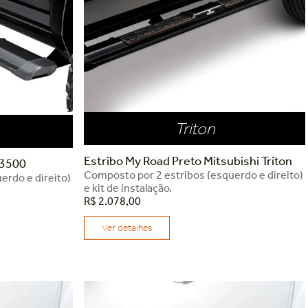
Triton
Estribo My Road Preto Mitsubishi Triton
 3500
Composto por 2 estribos (esquerdo e direito)
erdo e direito)
e kit de instalação.
R$
2
.
078
,
00
Ver detalhes