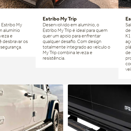
Estribo My Trip
Es
 Estribo My
Desenvolvido em alumínio, o
Sa
m alumínio
Estribo My Trip é ideal para quem
de
eveza e
quer um apoio para enfrentar
K1
ê desbravar os
qualquer desafio. Com design
aç
segurança.
totalmente integrado ao veículo o
pl
My Trip combina leveza e
de
resistência.
pr
co
veí