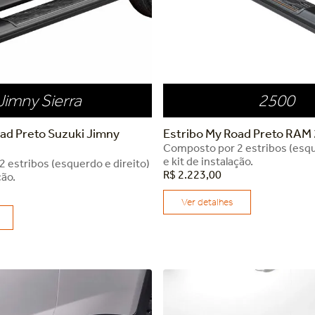
Jimny Sierra
2500
ad Preto Suzuki Jimny
Estribo My Road Preto RAM
Composto por 2 estribos (esqu
e kit de instalação.
 estribos (esquerdo e direito)
R$
2
.
223
,
00
ção.
Ver detalhes