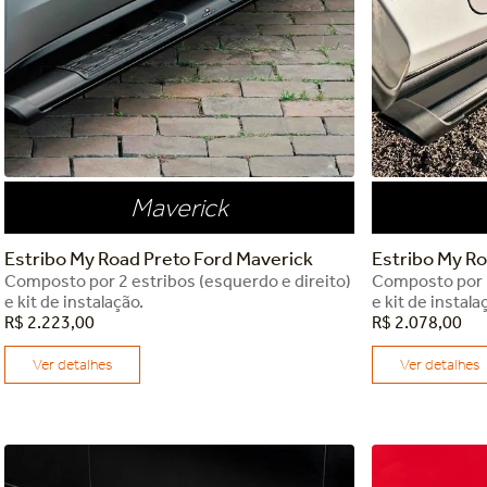
Maverick
Estribo My Road Preto Ford Maverick
Estribo My Ro
Composto por 2 estribos (esquerdo e direito)
Composto por 2
e kit de instalação.
e kit de instala
R$
2
.
223
,
00
R$
2
.
078
,
00
Ver detalhes
Ver detalhes