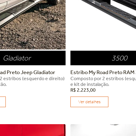
Gladiator
3500
ad Preto Jeep Gladiator
Estribo My Road Preto RAM
 estribos (esquerdo e direito)
Composto por 2 estribos (esqu
ção.
e kit de instalação.
R$
2
.
223
,
00
Ver detalhes