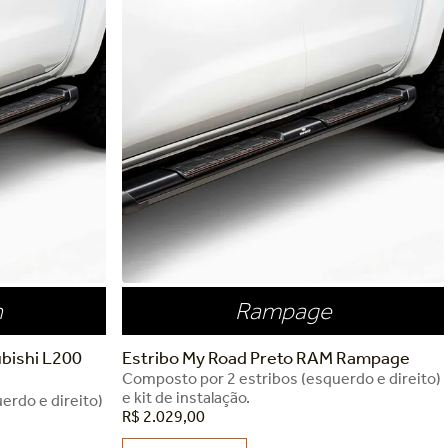
n
Rampage
ubishi L200
Estribo My Road Preto RAM Rampage
Composto por 2 estribos (esquerdo e direito)
e kit de instalação.
erdo e direito)
R$
2
.
029
,
00