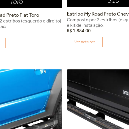
S10
Toro
Estribo My Road Preto Chev
ad Preto Fiat Toro
Composto por 2 estribos (esqu
 estribos (esquerdo e direito)
e kit de instalação.
ção.
R$
1
.
884
,
00
Ver detalhes