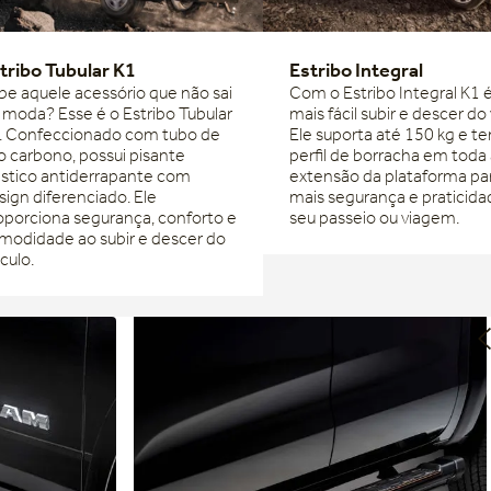
tribo Tubular K1
Estribo Integral
be aquele acessório que não sai
Com o Estribo Integral K1 
 moda? Esse é o Estribo Tubular
mais fácil subir e descer do 
. Confeccionado com tubo de
Ele suporta até 150 kg e 
o carbono, possui pisante
perfil de borracha em toda
ástico antiderrapante com
extensão da plataforma pa
sign diferenciado. Ele
mais segurança e praticida
oporciona segurança, conforto e
seu passeio ou viagem.
modidade ao subir e descer do
culo.