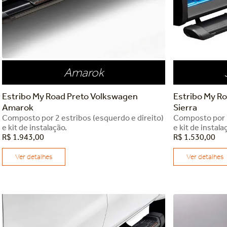
Amarok
Estribo My Road Preto Volkswagen
Estribo My Ro
Amarok
Sierra
Composto por 2 estribos (esquerdo e direito)
Composto por 2
e kit de instalação.
e kit de instala
R$
1
.
943
,
00
R$
1
.
530
,
00
Ver detalhes
Ver detalhes