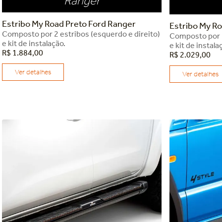
Ranger
Estribo My Road Preto Ford Ranger
Estribo My Ro
Composto por 2 estribos (esquerdo e direito)
Composto por 2
e kit de instalação.
e kit de instala
R$
1
.
884
,
00
R$
2
.
029
,
00
Ver detalhes
Ver detalhes