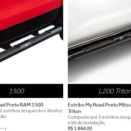
1500
L200 Trito
oad Preto RAM 1500
Estribo My Road Preto Mits
 estribos (esquerdo e direito)
Triton
ção.
Composto por 2 estribos (esqu
e kit de instalação.
R$
1
.
884
,
00