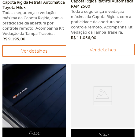
Capota Rígida Retrátil Automática
Capota Rígida Retrátil Automática
RAM 2500
Toyota Hilux
Toda a segurança e vedação
Toda a segurança e vedação
máxima da Capota Rígida, com a
máxima da Capota Rígida, com a
praticidade da abertura por
praticidade da abertura por
controle remoto. Acompanha Kit
controle remoto. Acompanha Kit
Vedação da Tampa Traseira.
Vedação da Tampa Traseira.
R$
11
.
066
,
00
R$
9
.
195
,
00
Ver detalhes
Ver detalhes
F-150
Triton