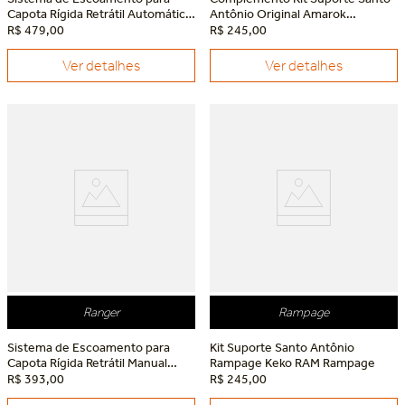
Capota Rígida Retrátil Automática
Antônio Original Amarok
Ranger Black/Ranger Limited
Volkswagen Amarok
R$
479
,
00
R$
245
,
00
Ford Ranger
Ver detalhes
Ver detalhes
Ranger
Rampage
Sistema de Escoamento para
Kit Suporte Santo Antônio
Capota Rígida Retrátil Manual
Rampage Keko RAM Rampage
Ranger Black/Ranger Limited
R$
393
,
00
R$
245
,
00
Ford Ranger