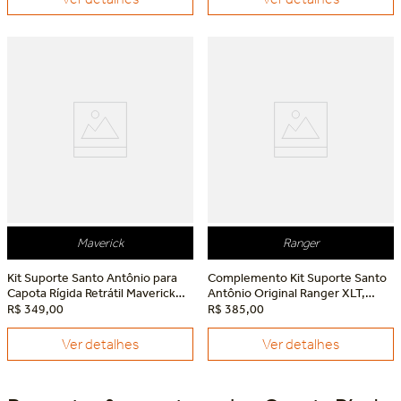
Maverick
Ranger
Kit Suporte Santo Antônio para
Complemento Kit Suporte Santo
Capota Rígida Retrátil Maverick
Antônio Original Ranger XLT,
Ford Maverick
Storm e FX4 Ford Ranger
R$
349
,
00
R$
385
,
00
Ver detalhes
Ver detalhes