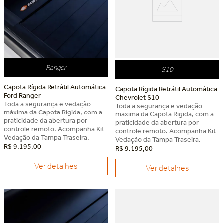
Ranger
S10
Capota Rígida Retrátil Automática
Capota Rígida Retrátil Automática
Ford Ranger
Chevrolet S10
Toda a segurança e vedação
Toda a segurança e vedação
máxima da Capota Rígida, com a
máxima da Capota Rígida, com a
praticidade da abertura por
praticidade da abertura por
controle remoto. Acompanha Kit
controle remoto. Acompanha Kit
Vedação da Tampa Traseira.
Vedação da Tampa Traseira.
R$
9
.
195
,
00
R$
9
.
195
,
00
Ver detalhes
Ver detalhes