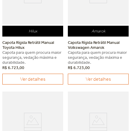
Hilux
Amarok
Capota Rígida Retrátil Manual
Capota Rígida Retrátil Manual
Toyota Hilux
Volkswagen Amarok
Capota para quem procura maior
Capota para quem procura maior
segurança, vedação máxima e
segurança, vedação máxima e
durabilidade.
durabilidade.
R$
6
.
723
,
00
R$
6
.
723
,
00
Ver detalhes
Ver detalhes