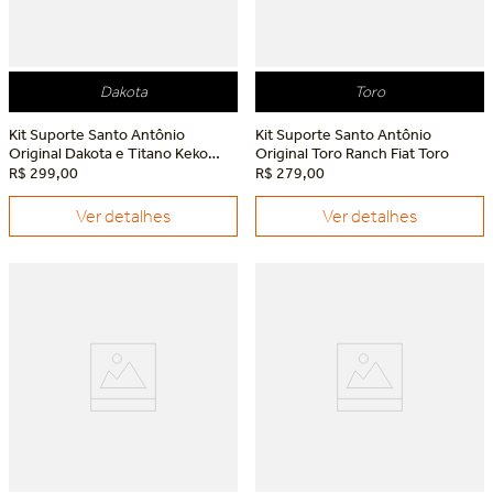
Dakota
Toro
Kit Suporte Santo Antônio
Kit Suporte Santo Antônio
Original Dakota e Titano Keko
Original Toro Ranch Fiat Toro
RAM Dakota
R$
299
,
00
R$
279
,
00
Ver detalhes
Ver detalhes