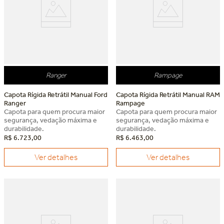
Ranger
Rampage
Capota Rígida Retrátil Manual Ford
Capota Rígida Retrátil Manual RAM
Ranger
Rampage
Capota para quem procura maior
Capota para quem procura maior
segurança, vedação máxima e
segurança, vedação máxima e
durabilidade.
durabilidade.
R$
6
.
723
,
00
R$
6
.
463
,
00
Ver detalhes
Ver detalhes