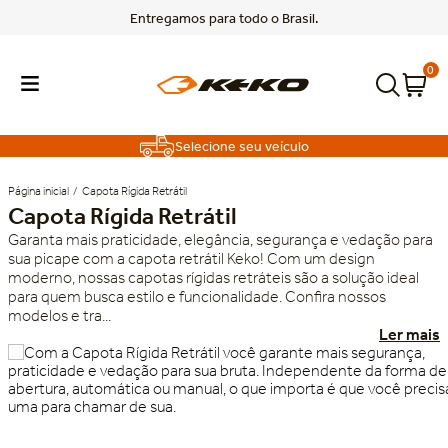
Entregamos para todo o Brasil.
0
Selecione seu veículo
Capota Rígida Retrátil
Capota Rígida Retrátil
Garanta mais praticidade, elegância, segurança e vedação para
TERMOS MAIS BUSCADOS
sua picape com a capota retrátil Keko! Com um design
moderno, nossas capotas rígidas retráteis são a solução ideal
1
º
f150
para quem busca estilo e funcionalidade. Confira nossos
modelos e tra...
2
º
toro
Ler mais
3
º
rampage