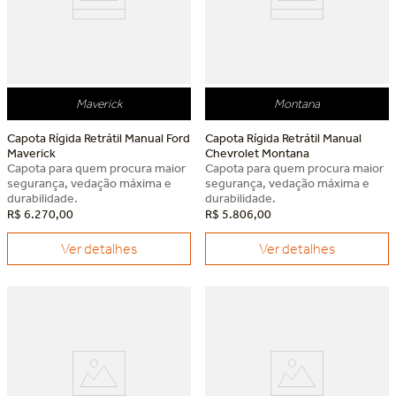
Maverick
Montana
Capota Rígida Retrátil Manual Ford
Capota Rígida Retrátil Manual
Maverick
Chevrolet Montana
Capota para quem procura maior
Capota para quem procura maior
segurança, vedação máxima e
segurança, vedação máxima e
durabilidade.
durabilidade.
R$
6
.
270
,
00
R$
5
.
806
,
00
Ver detalhes
Ver detalhes