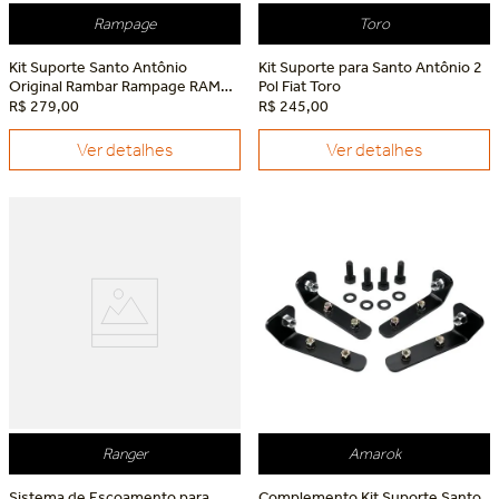
Rampage
Toro
Kit Suporte Santo Antônio
Kit Suporte para Santo Antônio 2
Original Rambar Rampage RAM
Pol Fiat Toro
Rampage
R$
279
,
00
R$
245
,
00
Ver detalhes
Ver detalhes
Ranger
Amarok
Sistema de Escoamento para
Complemento Kit Suporte Santo