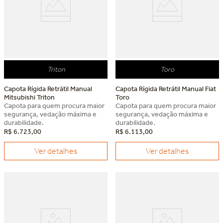
Triton
Toro
Capota Rígida Retrátil Manual
Capota Rígida Retrátil Manual Fiat
Mitsubishi Triton
Toro
Capota para quem procura maior
Capota para quem procura maior
segurança, vedação máxima e
segurança, vedação máxima e
durabilidade.
durabilidade.
R$
6
.
723
,
00
R$
6
.
113
,
00
Ver detalhes
Ver detalhes