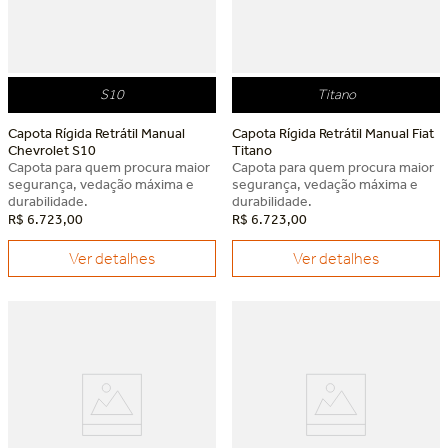
S10
Titano
Capota Rígida Retrátil Manual
Capota Rígida Retrátil Manual Fiat
Chevrolet S10
Titano
Capota para quem procura maior
Capota para quem procura maior
segurança, vedação máxima e
segurança, vedação máxima e
durabilidade.
durabilidade.
R$
6
.
723
,
00
R$
6
.
723
,
00
Ver detalhes
Ver detalhes