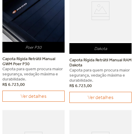
Poer P30
Dakota
Capota Rígida Retrátil Manual
Capota Rígida Retrátil Manual RAM
GWM Poer P30
Dakota
Capota para quem procura maior
Capota para quem procura maior
segurança, vedação máxima e
segurança, vedação máxima e
durabilidade.
durabilidade.
R$
6
.
723
,
00
R$
6
.
723
,
00
Ver detalhes
Ver detalhes