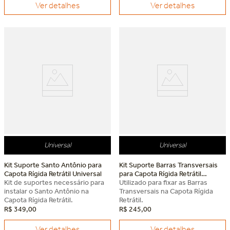
Ver detalhes
Ver detalhes
Universal
Universal
Kit Suporte Santo Antônio para
Kit Suporte Barras Transversais
Capota Rígida Retrátil Universal
para Capota Rígida Retrátil
Kit de suportes necessário para
Universal
Utilizado para fixar as Barras
instalar o Santo Antônio na
Transversais na Capota Rígida
Capota Rígida Retrátil.
Retrátil.
R$
349
,
00
R$
245
,
00
Ver detalhes
Ver detalhes