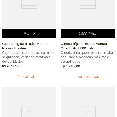
Frontier
L200 Triton
Capota Rígida Retrátil Manual
Capota Rígida Retrátil Manual
Nissan Frontier
Mitsubishi L200 Triton
Capota para quem procura maior
Capota para quem procura maior
segurança, vedação máxima e
segurança, vedação máxima e
durabilidade.
durabilidade.
R$
6
.
723
,
00
R$
6
.
723
,
00
Ver detalhes
Ver detalhes