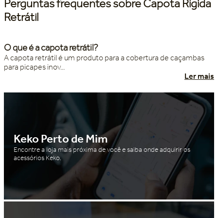
Perguntas frequentes sobre Capota Rígida
Retrátil
O que é a capota retrátil?
A capota retrátil é um produto para a cobertura de caçambas
para picapes inov...
Ler mais
Keko Perto de Mim
Encontre a loja mais próxima de você e saiba onde adquirir os
acessórios Keko.