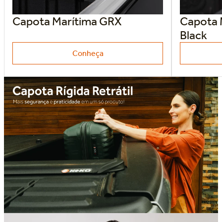
Capota Marítima GRX
Capota 
Black
Conheça