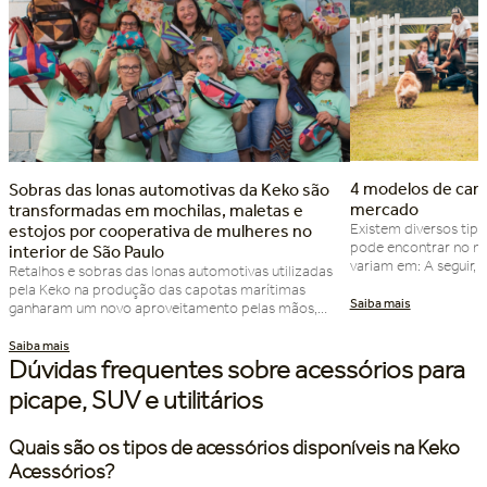
4 modelos de cam
Sobras das lonas automotivas da Keko são
mercado
transformadas em mochilas, maletas e
Existem diversos tip
estojos por cooperativa de mulheres no
pode encontrar no me
interior de São Paulo
variam em: A seguir,
Retalhos e sobras das lonas automotivas utilizadas
diferenciam a partir 
pela Keko na produção das capotas marítimas
modelos de caminhon
ganharam um novo aproveitamento pelas mãos,
procura por praticid
talento e arte das mulheres da Cooperativa Uni Arte
na funcionalidade. S
Costura, de Indaiatuba, no interior de São Paulo.
no dia a dia, […]
Agora, esses materiais são utilizados na confecção
Dúvidas frequentes sobre acessórios para
de produtos úteis e que ganham nova vida com a
picape, SUV e utilitários
economia […]
Quais são os tipos de acessórios disponíveis na Keko
Acessórios?