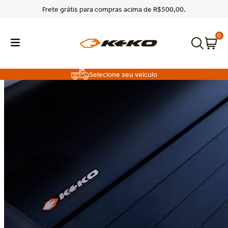
Entregamos para todo o Brasil.
0
Selecione seu veículo
TERMOS MAIS BUSCADOS
1
º
f150
2
º
titano
3
º
toro