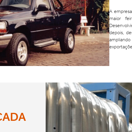
A empresa 
maior fe
Desenvolvi
depois, d
ampliando o
exportaçõe
CADA