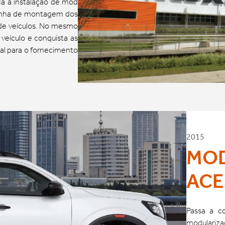
ça a instalação de mod
 linha de montagem dos
 de veículos. No mesmo
 veículo e conquista as
al para o fornecimento
2015
MOD
ACE
Passa a c
modularizaç