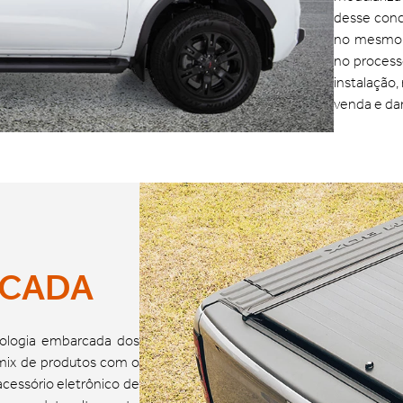
desse conc
no mesmo m
no process
instalação
venda e dan
RCADA
ologia embarcada dos
 mix de produtos com o
 acessório eletrônico de