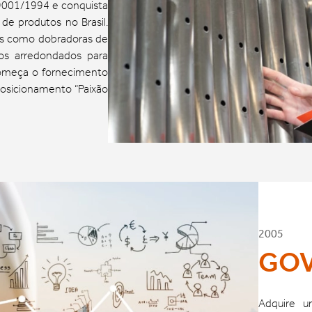
 9001/1994 e conquista
 de produtos no Brasil.
ias como dobradoras de
ios arredondados para
começa o fornecimento
posicionamento “Paixão
2005
GOV
Adquire u