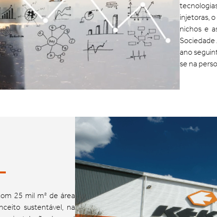
tecnologia
injetoras, 
nichos e a
Sociedade 
ano seguin
se na pers
L
 com 25 mil m² de área
ceito sustentável, na