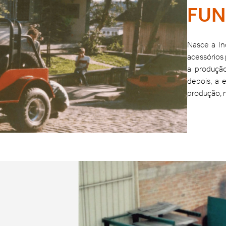
FU
Nasce a In
acessórios 
a produção
depois, a
produção, 