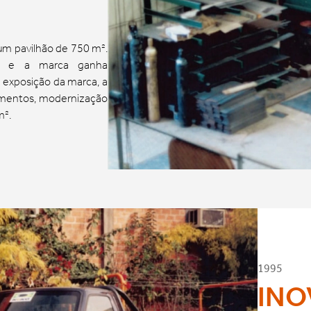
 um pavilhão de 750 m².
s e a marca ganha
 exposição da marca, a
amentos, modernização
m².
1995
INO