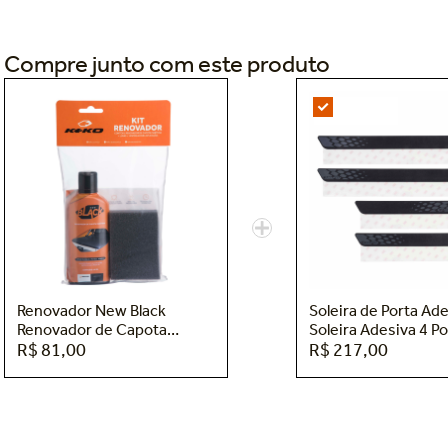
Compre junto com este produto
Renovador New Black
Soleira de Porta Ad
Renovador de Capota
Soleira Adesiva 4 P
Marítitma New Black
R$ 81,00
Universal Keko K86
R$ 217,00
K001PT