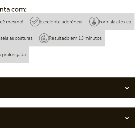
onta com:
você mesmo!
Excelente aderência
Formula atóxica
sela as costuras
Resultado em 15 minutos
ta prolongada