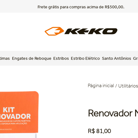
Entregamos para todo Brasil.
timas
Engates de Reboque
Estribos
Estribo Elétrico
Santo Antônios
Gr
Utilitários
Renovador 
R$
81
,
00