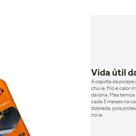
Vida útil 
A capota da picape 
chuva, frio e calor 
da lona. Mas temos 
cada 3 meses na capo
dobrada, pois prote
nova.