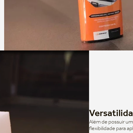
Versatilid
Além de possuir um
flexibilidade para a