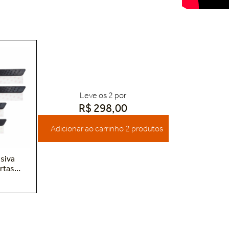
Leve
os
2
por
R$ 298,00
Adicionar ao carrinho
2
produtos
esiva
ortas
8