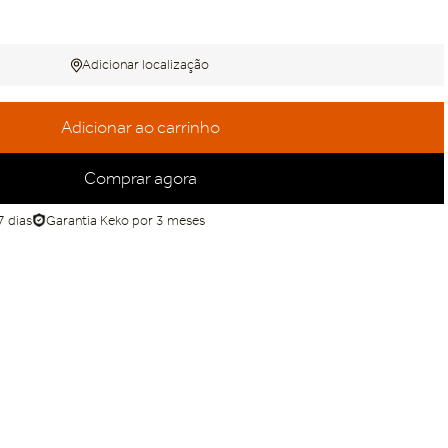
Adicionar localização
Adicionar ao carrinho
Comprar agora
7 dias
Garantia Keko por 3 meses