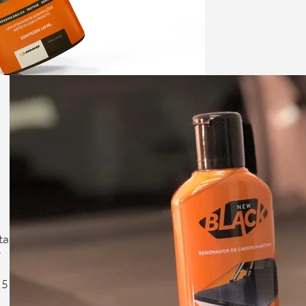
ta
r
15