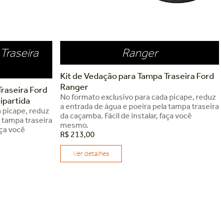
Traseira
Ranger
Kit de Vedação para Tampa Traseira Ford
Ranger
raseira Ford
No formato exclusivo para cada picape, reduz
ipartida
a entrada de água e poeira pela tampa traseira
 picape, reduz
da caçamba. Fácil de instalar, faça você
a tampa traseira
mesmo.
aça você
R$
213
,
00
Ver detalhes