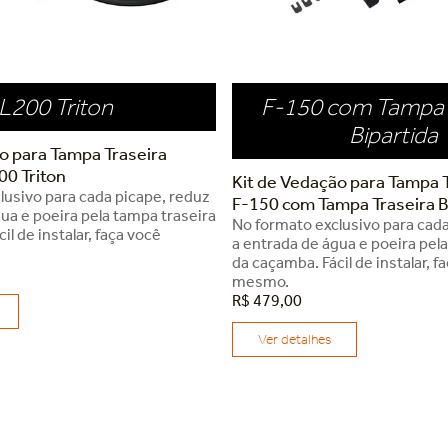
L200 Triton
F-150 com Tampa 
Bipartida
o para Tampa Traseira
00 Triton
Kit de Vedação para Tampa T
lusivo para cada picape, reduz
F-150 com Tampa Traseira B
ua e poeira pela tampa traseira
No formato exclusivo para cada
il de instalar, faça você
a entrada de água e poeira pel
da caçamba. Fácil de instalar, f
mesmo.
R$
479
,
00
Ver detalhes