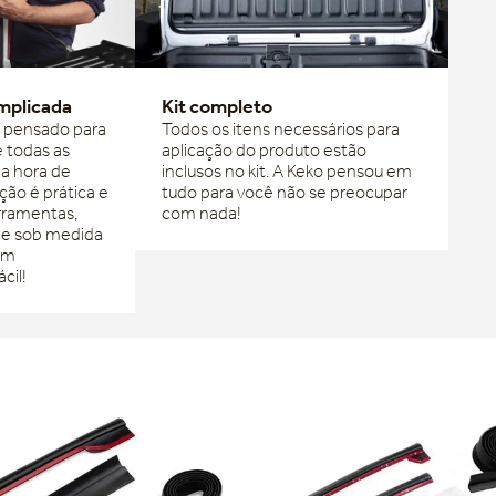
mplicada
Kit completo
i pensado para
Todos os itens necessários para
de todas as
aplicação do produto estão
na hora de
inclusos no kit. A Keko pensou em
ação é prática e
tudo para você não se preocupar
rramentas,
com nada!
vo e sob medida
em
cil!