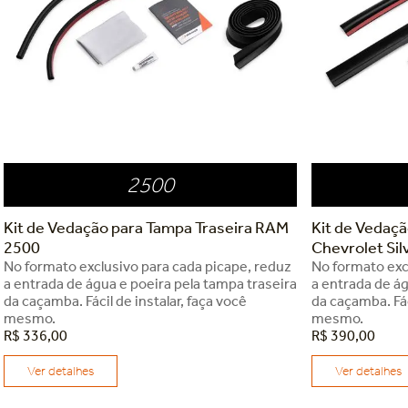
2500
Kit de Vedação para Tampa Traseira RAM
Kit de Vedaçã
2500
Chevrolet Si
No formato exclusivo para cada picape, reduz
No formato exc
a entrada de água e poeira pela tampa traseira
a entrada de ág
da caçamba. Fácil de instalar, faça você
da caçamba. Fác
mesmo.
mesmo.
R$
336
,
00
R$
390
,
00
Ver detalhes
Ver detalhes