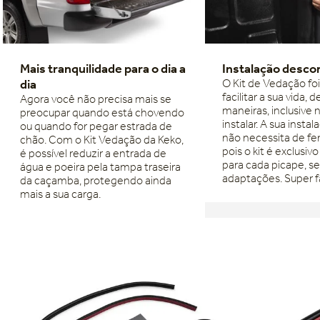
Mais tranquilidade para o dia a
Instalação desco
dia
O Kit de Vedação fo
facilitar a sua vida, 
Agora você não precisa mais se
maneiras, inclusive 
preocupar quando está chovendo
instalar. A sua instal
ou quando for pegar estrada de
não necessita de fe
chão. Com o Kit Vedação da Keko,
pois o kit é exclusi
é possível reduzir a entrada de
para cada picape, s
água e poeira pela tampa traseira
adaptações. Super fá
da caçamba, protegendo ainda
mais a sua carga.