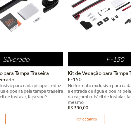
Silverado
F-150
o para Tampa Traseira
Kit de Vedação para Tampa T
lverado
F-150
lusivo para cada picape, reduz
No formato exclusivo para cada
ua e poeira pela tampa traseira
a entrada de água e poeira pel
il de instalar, faça você
da caçamba. Fácil de instalar, f
mesmo.
R$
390
,
00
Ver detalhes